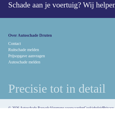
Schade aan je voertuig?
Wij helpen
Over Autoschade Druten
Contact
Ruitschade melden
Prijsopgave aanvragen
Autoschade melden
Precisie tot in detail
© 2026 Autoschade Pauwels
Algemene voorwaarden
Cookiebeleid
Privacy