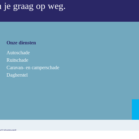
 je graag op weg.
Onze diensten
Autoschade
Ruitschade
Caravan- en camperschade
Dagherstel
 statement