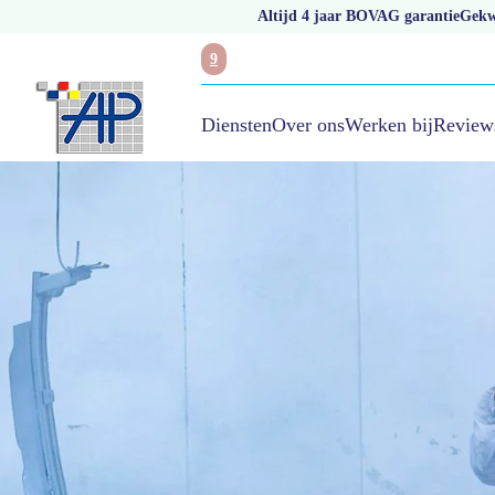
Altijd 4 jaar BOVAG garantie
Gekwa
9
Over ons
Werken bij
Review
Diensten
/
Autoschade melden