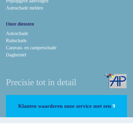
Prijsopgave aanvragen
Autoschade melden
Onze diensten
Autoschade
Ruitschade
Caravan- en camperschade
Dagherstel
Precisie tot in detail
Klanten waarderen onze service met een
9
Algemene voorwaarden
Cookiebeleid
Privacy statement